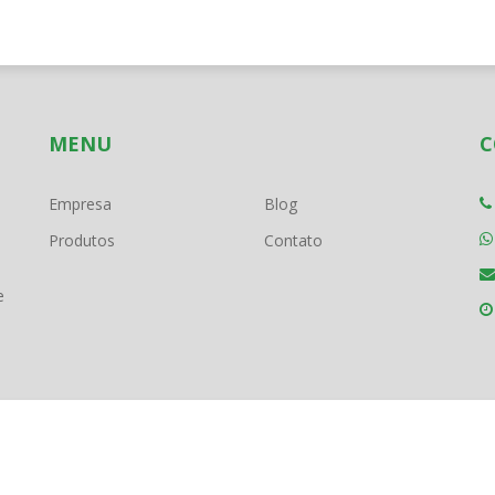
MENU
C
Empresa
Blog
Produtos
Contato
e